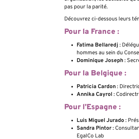
pas pour la parité.
Découvrez ci-dessous leurs té
Pour la France :
Fatima Bellaredj
: Délégu
hommes au sein du Consei
Dominique Joseph
: Secr
Pour la Belgique :
Patricia Cardon
: Directr
Annika Cayrol
: Codirectr
Pour l’Espagne :
Luis Miguel Jurado
: Pré
Sandra Pintor
: Consultan
EgalCo Lab