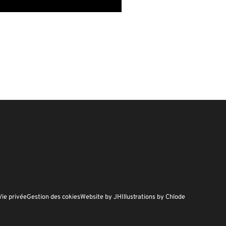
Vie privée
Gestion des cokies
Website by JH
Illustrations by Chlode