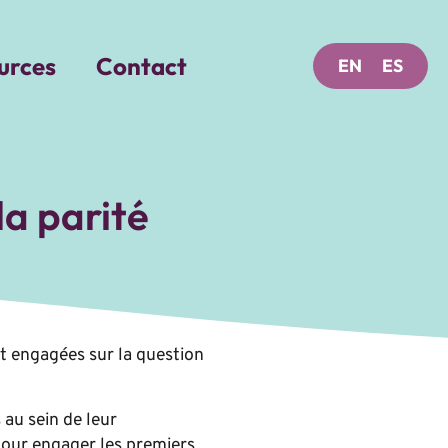
urces
Contact
EN
ES
la parité
t engagées sur la question
 au sein de leur
pour engager les premiers