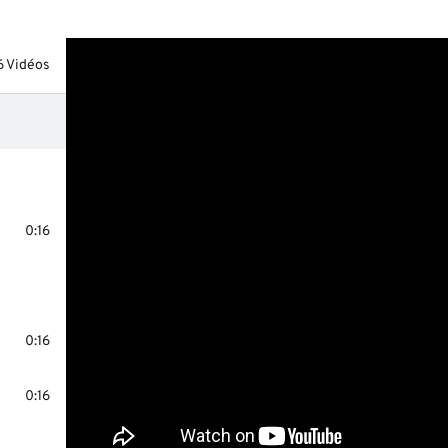
6 Vidéos
0:16
0:16
0:16