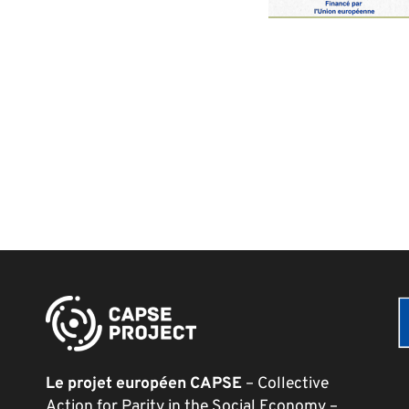
Le projet européen CAPSE
– Collective
Action for Parity in the Social Economy –